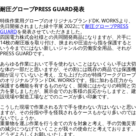
耐圧グローブPRESS GUARD発表
特殊作業用グローブのオリジナルブランドDK. WORKSより、
先日開催されました緑十字展 2022にて
耐圧グローブPRESS
GUARD
を発表させていただきました。
四国電力株式会社様との共同開発商品になりますが、片手に
14枚の耐圧板を取り付け、挟まれや圧迫から指を保護すると
いう今までにはない新しいジャンルの労働安全用品、それが
PRESS GUARDです。
あらゆる作業において手を使わないことはないくらい手は大切
な体の一部だと思いますが、その割には既存の商品では保護機
能が足りていないと考え、立ち上げたのが特殊ワークグローブ
のオリジナルブランドDK. WORKSです。指に加わる圧力から
保護する機能を有するものがなく、開発にはかなりの時間と労
力を要しましたが、展示会でのお客様の反応からしますと、建
設現場や製造工場などでのニーズが多い印象です。
こうした現場で作業される方で手を使わない方はいないと思い
ますが、その分指や手を怪我されるケースもかなり多いのでは
ないでしょうか。
重量物を運ぶ作業を行う全ての方を対象と考え、手の労働災害
の減少につなげていくことが我々の使命だと考えております。
どうぞよろしくお願いいたします。