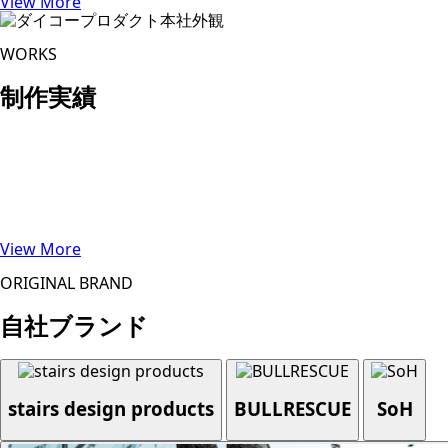
View More
WORKS
制作実績
View More
ORIGINAL BRAND
自社ブランド
stairs design products
BULLRESCUE
SoH