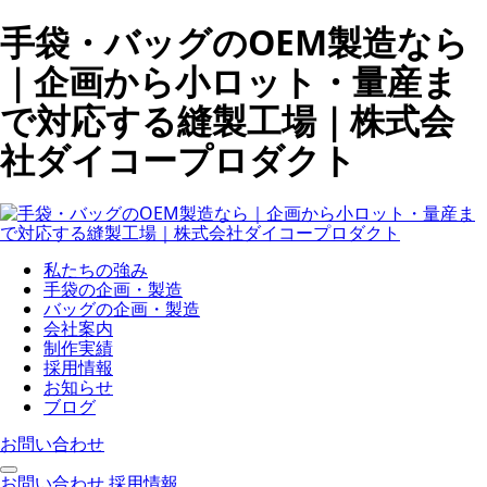
手袋・バッグのOEM製造なら
｜企画から小ロット・量産ま
で対応する縫製工場｜株式会
社ダイコープロダクト
私たちの強み
手袋の企画・製造
バッグの企画・製造
会社案内
制作実績
採用情報
お知らせ
ブログ
お問い合わせ
お問い合わせ
採用情報