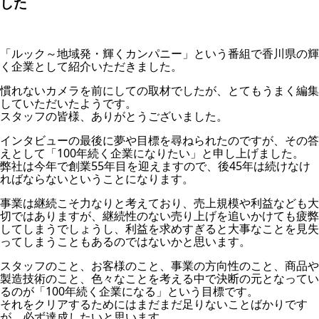
した
「ルック～地域発・輝くカンパニー」という番組で香川県の輝
く企業として紹介いただきました。
慣れないカメラを前にしての取材でしたが、とてもうまく編集
していただいたようです。
スタッフの皆様、ありがとうございました。
インタビューの最後に夢や目標を尋ねられたのですが、その答
えとして「100年続く企業になりたい」と申し上げました。
弊社は今年で創業55年目を迎えますので、後45年は続けなけ
ればならないということになります。
事業は継続こそ力なりと考えており、売上規模や利益なども大
切ではありますが、継続性のない売り上げを追いかけても疲弊
してしまうでしょうし、利益を求めすぎると大事なことを見失
ってしまうこともあるのではないかと思います。
スタッフのこと、お客様のこと、事業の方向性のこと、商品や
製造技術のこと、色々なことを考える中で決断の元となってい
るのが「100年続く企業になる」という目標です。
それをクリアするためにはまだまだ足りないことばかりです
が、必ず達成したいと思います。